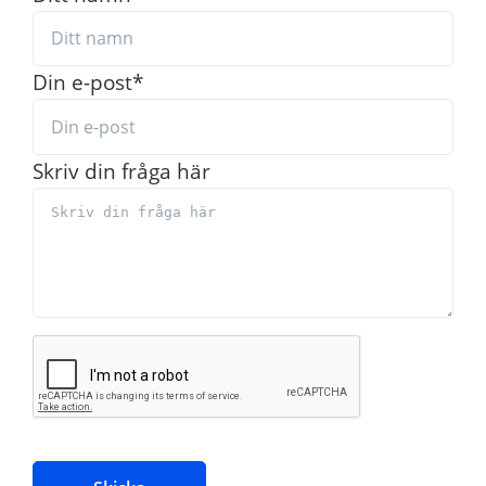
Din e-post
*
Skriv din fråga här