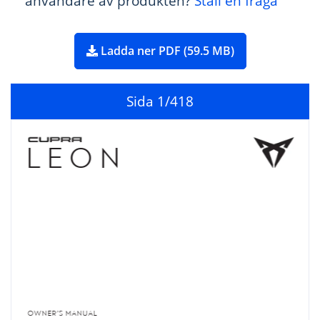
användare av produkten?
Ställ en fråga
Ladda ner PDF (59.5 MB)
Sida
1
/418
)
L
EO
N
h 
N
O
O
WNE
R
’S MANU
AL
L