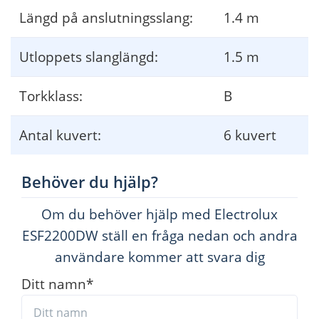
Längd på anslutningsslang:
1.4 m
Utloppets slanglängd:
1.5 m
Torkklass:
B
Antal kuvert:
6 kuvert
Behöver du hjälp?
Om du behöver hjälp med Electrolux
ESF2200DW ställ en fråga nedan och andra
användare kommer att svara dig
Ditt namn
*