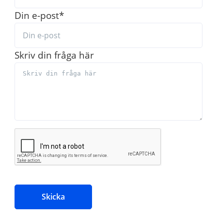
Din e-post
*
Skriv din fråga här
Skicka