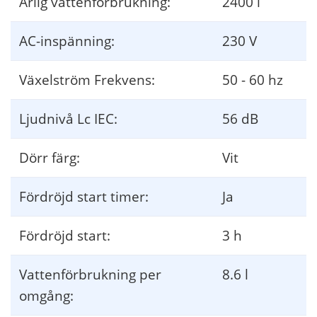
Årlig vattenförbrukning:
2400 l
AC-inspänning:
230 V
Växelström Frekvens:
50 - 60 hz
Ljudnivå Lc IEC:
56 dB
Dörr färg:
Vit
Fördröjd start timer:
Ja
Fördröjd start:
3 h
Vattenförbrukning per
8.6 l
omgång: