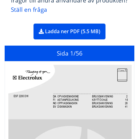
frågor till andra användare av produkten?
Ställ en fråga
Ladda ner PDF (5.5 MB)
Sida
1
/56
..............................
..................
................
............
..........
.......
ESF 2200 
DW
DA
OP
VASKEMASKINE
BRUGSANVIS
NING
2
FI
ASTIANPE
SUKONE
KÄYTTÖOHJE
15
NO
OPPVASKMAS
KIN
BRUKSANVISNI
NG
28
SV
DISKMASKIN
BRUKSANVISNING
41