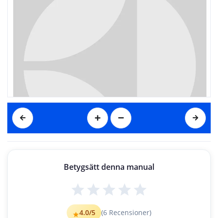
Betygsätt denna manual
2 
electrolux
Electrolux. Thinking of you.
Se mere om, hvordan vi tæ
nker på www.electrolux.com
INDHOLD
4.0
/5
(
6
Recensioner)
Sikkerhedsanvisninger  
2
Indstilling og start af
 et program 
 9