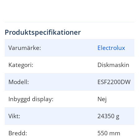
er adgang til elstikke
t efter in
stallationen.
Produktspecifikationer
Varumärke:
Electrolux
Kategori:
Diskmaskin
Modell:
ESF2200DW
Inbyggd display:
Nej
Vikt:
24350 g
Bredd:
550 mm