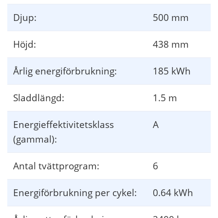
Djup:
500 mm
Höjd:
438 mm
Årlig energiförbrukning:
185 kWh
Sladdlängd:
1.5 m
Energieffektivitetsklass
A
(gammal):
Antal tvättprogram:
6
Energiförbrukning per cykel:
0.64 kWh