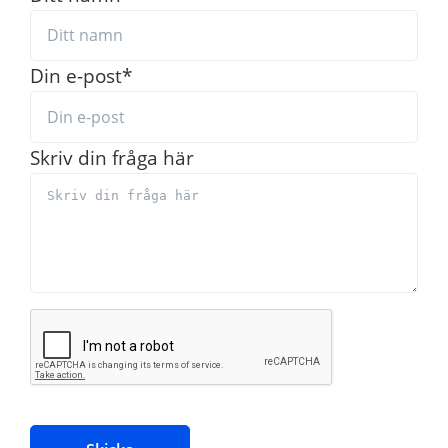
Din e-post
*
Skriv din fråga här