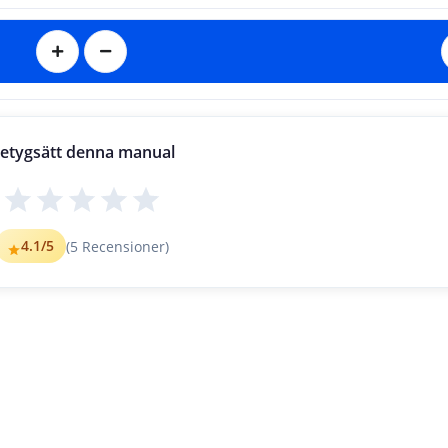
etygsätt denna manual
19.07.16   
4.1
/5
(
5
Recensioner)
a
tion
❷
❸
Launch
 the App.
Click
 on the Machine Icon.
Lancez
Cliquez
 sur l’icône Machine.
l’Application.