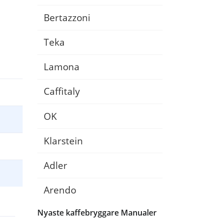
Bertazzoni
Teka
Lamona
Caffitaly
OK
Klarstein
Adler
3
12:37
Arendo
Nyaste kaffebryggare Manualer