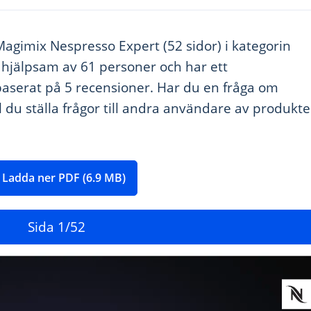
Magimix Nespresso Expert (52 sidor) i kategorin
 hjälpsam av 61 personer och har ett
baserat på 5 recensioner. Har du en fråga om
l du ställa frågor till andra användare av produkt
Ladda ner PDF (6.9 MB)
Sida
1
/52