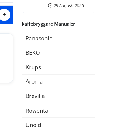
29 Augusti 2025
kaffebryggare Manualer
Panasonic
BEKO
12:37
Krups
Aroma
EN
FR
Breville
Rowenta
Unold