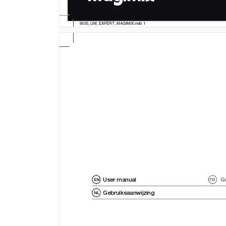
9555_UM_EXPERT_MAGIMIX.indb 1
User manual 
Gu
EN
FR
Gebruiksaanwijzing
NL