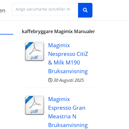
en
Hitta den manual du behöver genom att ange 
kaffebryggare Magimix Manualer
Magimix
Nespresso CitiZ
& Milk M190
Bruksanvisning
30 Augusti 2025
Magimix
Espresso Gran
Meastria N
Bruksanvisning