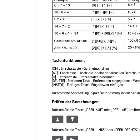
T
astenfunktionen:
[ON] : Einschalttaste - Gerät einschalten
[AC] : Löschtaste - Löscht die Inhalte der aktuellen Berechnu
[%] : Prozenttaste - Pr
ozentsätze berechnen
[DELETE] : Entfernen-T
aste - Entfernt den eingegebenen W
ert
[INSER
T] : Einfügen-T
aste - Eingabewert einfügen
Automasche Abschaltung - Spart Batteriestrom, indem sich d
Prüfen der Berechnungen:
Drücken Sie die T
asten „PFEIL AUF“ oder „PFEIL AB“, um Ihr
Drücken Sie die T
asten „PFEIL LINKS“ oder „PFEIL RECHTS“, 