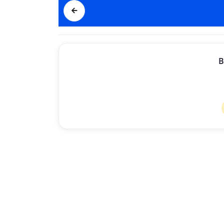
INSERT
B
Löschen eines Eingabewerts:
5 x 78 = 390 auf 5 x 7 = 35 ändern.
Verwenden Sie die 
T
aste „PFEIL LINKS“, um den Cursor nebe
Drücken Sie die „DELETE-T
aste“, um den entspr
echenden Wert
DELETE
Berechnen einer Gewinnspanne: