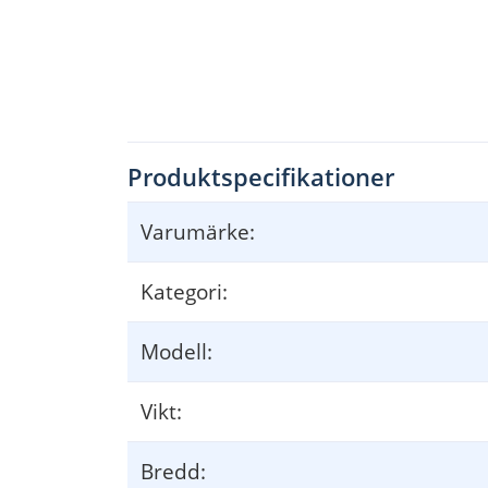
Beispiel: Ihre Kosten betr
agen 100. Geben Sie 100 ein und dr
Sie möchten zum Preis von 150 verkauf
en. Geben Sie 150 ein
Produktspecifikationer
Varumärke:
Die Gewinnspanne wird jetzt automatisch angezeigt. In dies
Kategori:
Berechnen des V
erkaufspreises:
Modell:
Beispiel: Ihre Kosten betr
agen 100.
Geben Sie 100 ein und drücken Sie dann die „COST“-T
aste.
Vikt:
Bredd: