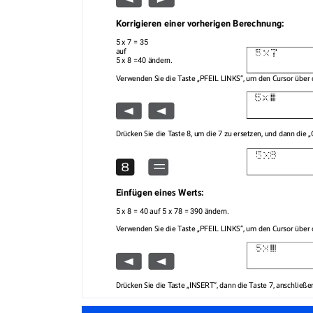
Korrigieren einer v
orherigen Berechnung:
5 x 7 = 35 
auf 
5 x 8 =40 ändern.
Verwenden Sie die 
T
aste „PFEIL LINKS“, um den Cursor über 
Drücken Sie die T
aste 8, um die 7 zu ersetzen, und dann die 
Einfügen eines Werts:
5 x 8 = 40 auf 5 x 78 = 390 ändern. 
Verwenden Sie die 
T
aste „PFEIL LINKS“, um den Cursor über 
Drücken Sie die T
aste „INSERT“, dann die 
T
aste 7, anschließ