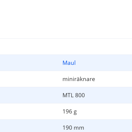
ücken Sie dann die „COST“-T
aste.
=
 und drücken Sie die „SELL
“-T
aste.
=
Maul
em F
all beträgt die Gewinnspanne 33,33%.
=
%
miniräknare
MTL 800
196 g
=
190 mm