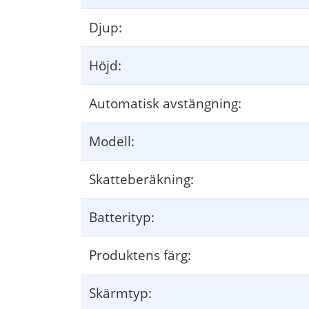
Sie möchten eine Gewinnspanne von 50% erreichen. Geben Sie 
Djup:
Höjd:
Der Verkaufspreis wir
d jetzt automatisch angezeigt. In diese
Automatisk avstängning:
Modell:
Skatteberäkning:
Batterityp:
Produktens färg:
Skärmtyp: