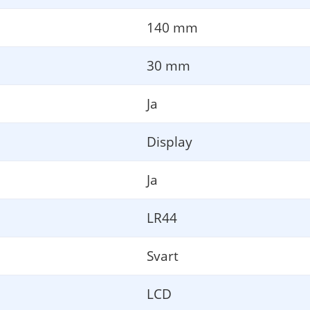
50 ein und drücken Sie die 
Taste „MARGIN.
“
140 mm
=
%
30 mm
m F
all beträgt der V
erkaufspreis 200.
Ja
=
Display
Ja
LR44
Svart
LCD