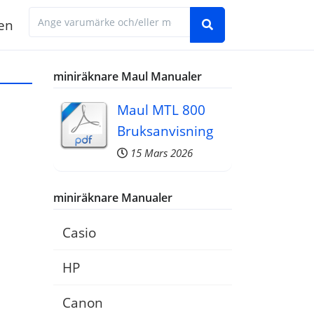
en
Hitta den manual du behöver genom att ange 
miniräknare Maul Manualer
Maul MTL 800
Bruksanvisning
15 Mars 2026
miniräknare Manualer
Casio
HP
Canon