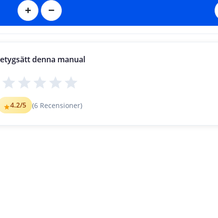
etygsätt denna manual
4.2
/5
(
6
Recensioner)
n die zu löschende Zahl zu bewegen.
 zu löschen, und dann die „GLEICH“-T
aste.