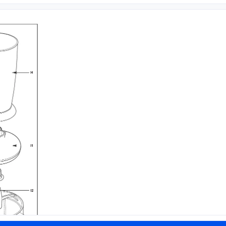
H
I1
I2