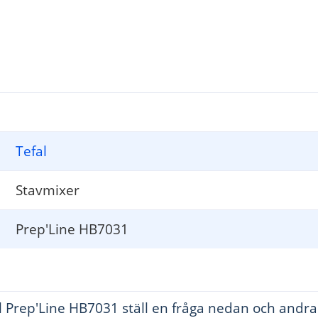
dant le bol ou
cuisinière à gaz).
.
ès v
ente ou une
etien usuels à
ateur agréé.
isation
Tefal
 capacités ph
ysiques,
ce, sauf si elles ont
ce ou d'instructions
Stavmixer
Prep'Line HB7031
oigneusement. 
areil s’arrête 
e. V
érifiez que le
siste, 
veuillez 
 Prep'Line HB7031 ställ en fråga nedan och andra
lk-shakes, les