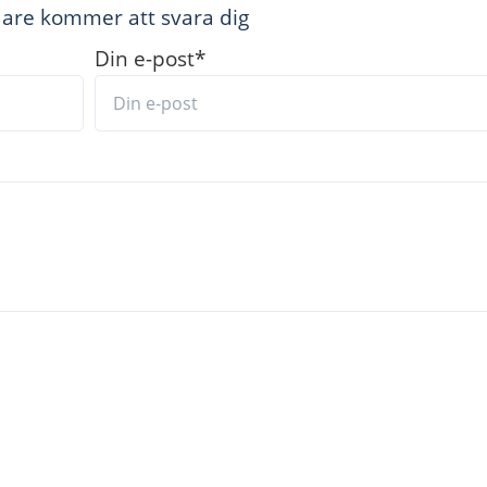
are kommer att svara dig
ation, br
anchez
t
ation et de bas en
par
eil, puis appuyez
Din e-post
*
semble sur le bloc
liser des
appar
eil puis appuyez
n d’éjection (D)
caution dans le bol
épar
ation réali
sée.
noisettes (125 g),
 2/3.
hachoir (soupes,…)
à
 bol soit r
ecouv
ert
éviter tout
ge.
sez ref
r
oidir un peu
èrement en cours