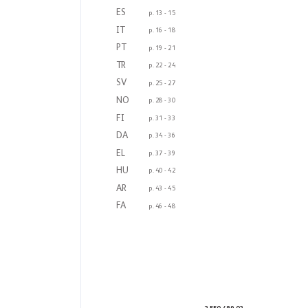
ES
p. 13 
- 15
IT
p. 16 
- 18
PT
p. 19 
- 21
TR
p. 22 
- 24
SV
p. 25 
- 27
NO
p. 28 
- 30
FI
p. 31 
- 33
D
A
p. 34 
- 36
EL
p. 37 
- 39
HU
p. 40 
- 42
AR
p. 43 
- 45
F
A
p. 46 
- 48