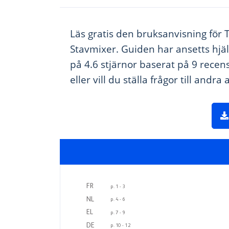
Läs gratis den bruksanvisning för T
Stavmixer. Guiden har ansetts hjä
på 4.6 stjärnor baserat på 9 recen
eller vill du ställa frågor till an
FR
p. 
1 
- 
3
NL
p. 
4 
- 
6
EL
p. 
7 
- 
9
DE
p. 10 
- 12