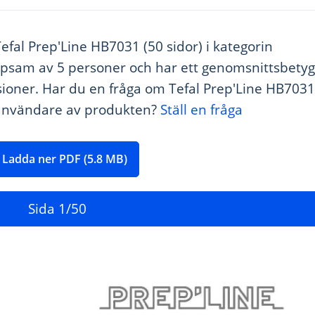
efal Prep'Line HB7031 (50 sidor) i kategorin
lpsam av 5 personer och har ett genomsnittsbetyg
sioner. Har du en fråga om Tefal Prep'Line HB7031
dra användare av produkten?
Ställ en fråga
Ladda ner PDF (5.8 MB)
Sida
1
/50