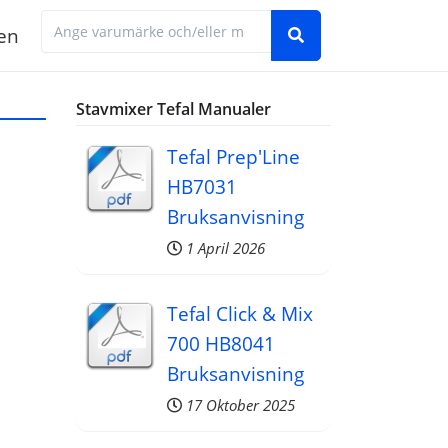
en
Hitta den manual du behöver genom att ange 
Stavmixer Tefal Manualer
Tefal Prep'Line
HB7031
Bruksanvisning
1 April 2026
Tefal Click & Mix
700 HB8041
Bruksanvisning
17 Oktober 2025