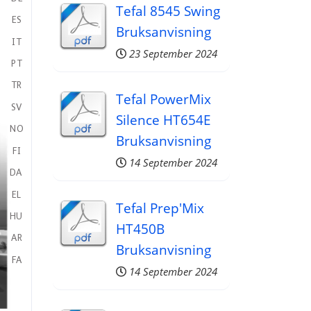
Tefal 8545 Swing
ES
Bruksanvisning
IT
23 September 2024
PT
TR
Tefal PowerMix
SV
Silence HT654E
NO
Bruksanvisning
FI
14 September 2024
D
A
EL
Tefal Prep'Mix
HU
HT450B
AR
Bruksanvisning
F
A
14 September 2024