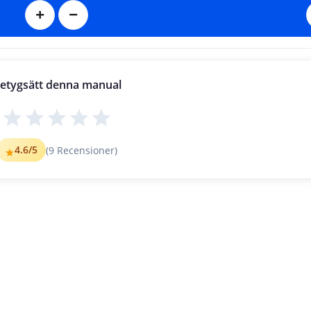
I3
etygsätt denna manual
FR
ation non
4.6
/5
(
9
Recensioner)
n d’aliment
ation
lectrique. T
oute
 le f
ouet lorsque