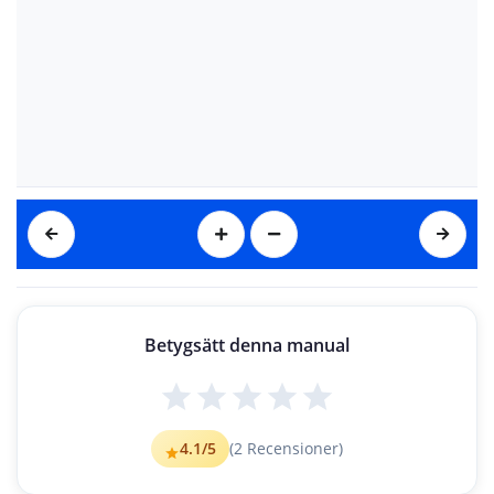
Betygsätt denna manual
4.1
/5
(
2
Recensioner)