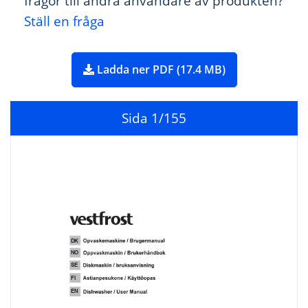
frågor till andra användare av produkten?
Ställ en fråga
Ladda ner PDF (17.4 MB)
Sida
1
/155
DK
NO
SE
FI
EN