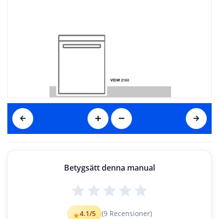
Betygsätt denna manual
Denne brugervejledning indeholder vigtige oplysninger om sikkerhed og instruktioner
, der 
er beregnet til at hjælpe dig med betjening og vedligeholdelse af dit apparat. 
T
ag dig tid til at læse den
ne brugervejledning, før du tager apparatet i brug, og opbevar 
denne bog til senere brug.
4.1
/5
(
9
Recensioner)