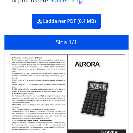
av produkten?
Ställ en fråga
Ladda ner PDF (0.4 MB)
Sida
1
/1