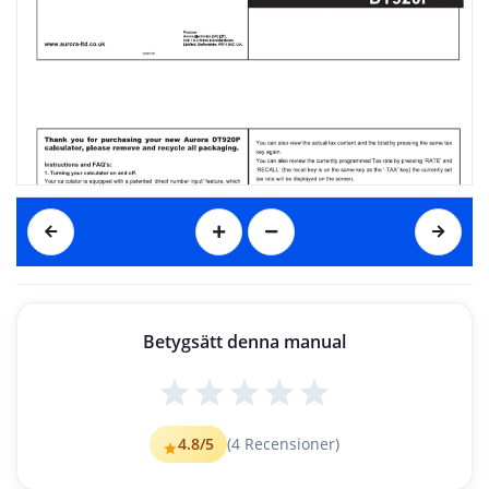
Betygsätt denna manual
4.8
/5
(
4
Recensioner)