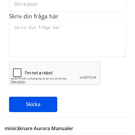
Skriv din fråga här
Skicka
miniräknare Aurora Manualer