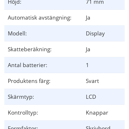
Höjd:
71 mm
Automatisk avstängning:
Ja
Modell:
Display
Skatteberäkning:
Ja
Antal batterier:
1
Produktens färg:
Svart
Skärmtyp:
LCD
Kontrolltyp:
Knappar
Formfaktor:
Skrivbord