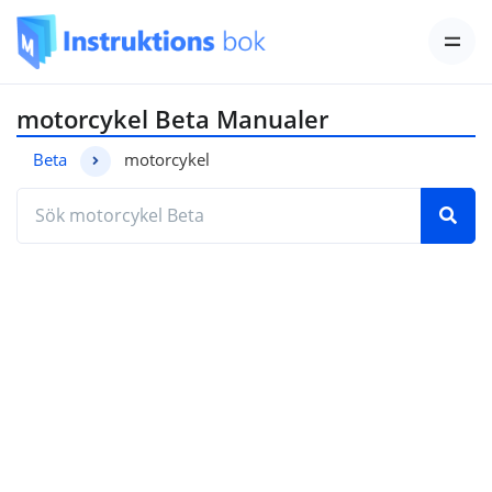
motorcykel Beta Manualer
Beta
motorcykel
Hitta den manual du behöver genom att ange mod