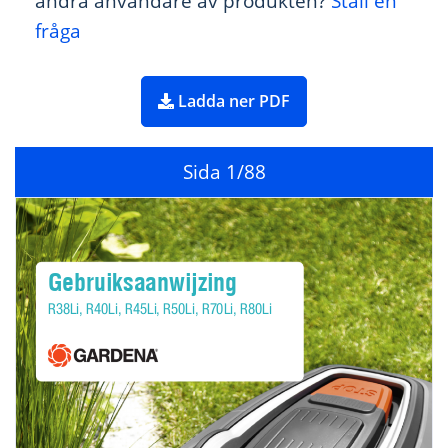
andra användare av produkten?
Ställ en
fråga
Ladda ner PDF
Sida
1
/88
G
e
br
u
i
ks
a
a
nwi
j
zi
ng
R38
Li
,
 R40
Li
,
 R45
Li
, R
50L
i
, R7
0
Li
,
 R80
Li