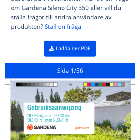
om Gardena Sileno City 350 eller vill du
ställa frågor till andra användare av
produkten?
Ställ en fråga
Ladda ner PDF
Sida
1
/56
G
ebru
iksaa
nwi
jz
i
ng 
SILENO cit
y
, sm
ar
t
 SILENO cit
y
SILENO life, sma
r
t SILE
NO li
fe
ga
rd
ena.
c
om