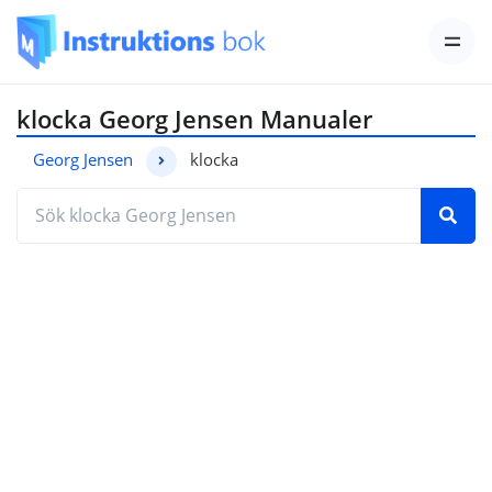
klocka Georg Jensen Manualer
Georg Jensen
klocka
Hitta den manual du behöver genom att ange mod