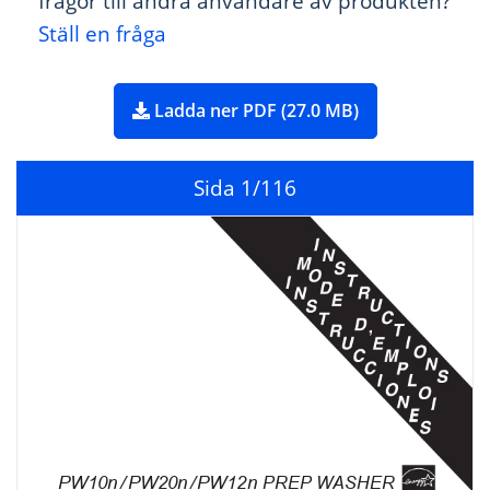
frågor till andra användare av produkten?
Ställ en fråga
Ladda ner PDF (27.0 MB)
Sida
1
/116
E
PW10n
/
PW20n
/
PW12n
 PREP
 W
ASHER 