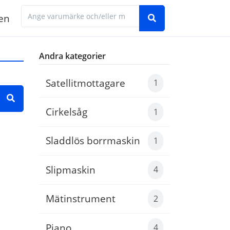
en
Hitta den manual du behöver genom att ange 
Andra kategorier
Satellitmottagare
1
Cirkelsåg
1
 exempel 'Electrolux LNT7MF46X2'
Sladdlös borrmaskin
1
Slipmaskin
4
Mätinstrument
2
Piano
4