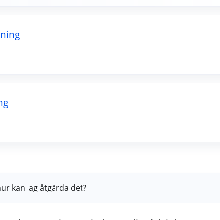
sning
ng
ur kan jag åtgärda det?