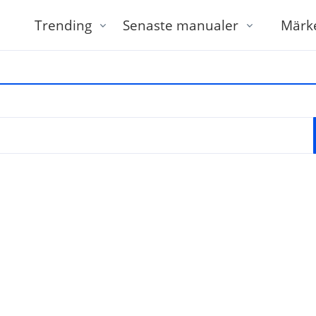
Trending
Senaste manualer
Märk
tt ange modell eller varumärke och modell, till