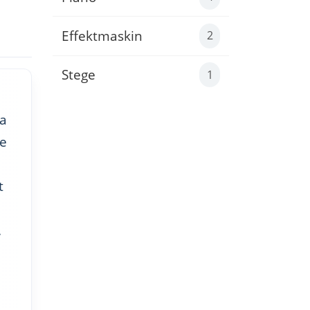
Effektmaskin
2
Stege
1
la
de
t
.