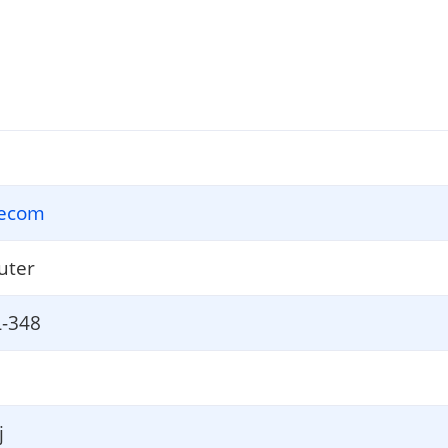
tecom
uter
-348
j