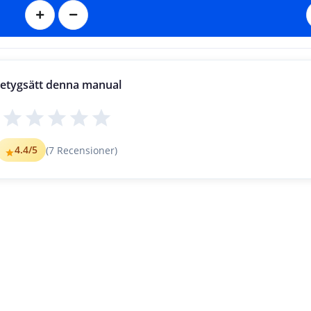
etygsätt denna manual
4.4
/5
(
7
Recensioner)
User Manu
al 
V
ersion: 1.0 