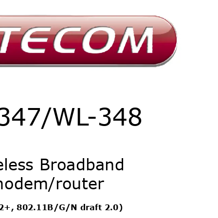
-347/WL
-348 
eless Broadband 
odem/router 
+, 802.11B/G/N draft 2.0) 