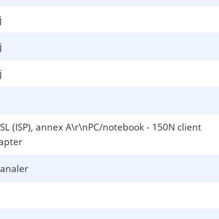
j
j
j
SL (ISP), annex A\r\nPC/notebook - 150N client
apter
2 
kanaler