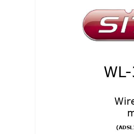
WL
Wir
m
(ADSL2