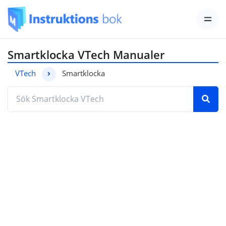
Smartklocka VTech Manualer
VTech
Smartklocka
Hitta den manual du behöver genom att ange mod