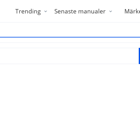
Trending
Senaste manualer
Märk
tt ange modell eller varumärke och modell, till