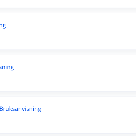
ng
sning
 Bruksanvisning