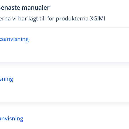
Senaste manualer
na vi har lagt till för produkterna XGIMI
ksanvisning
sning
anvisning