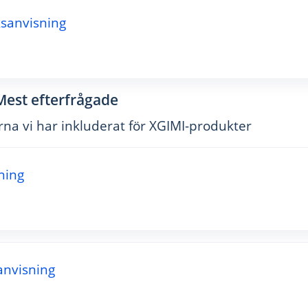
ksanvisning
Mest efterfrågade
na vi har inkluderat för XGIMI-produkter
ning
anvisning