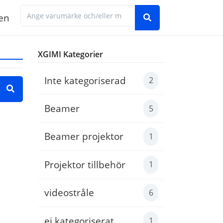
en
Hitta den manual du behöver genom att ange 
XGIMI Kategorier
Inte kategoriserad
2
Beamer
 exempel 'Electrolux LNT7MF46X2'
5
Beamer projektor
1
Projektor tillbehör
1
videostråle
6
ej kategoriserat
1