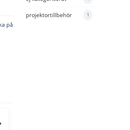
projektortillbehör
1
ka på