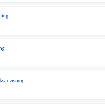
ning
ng
ksanvisning