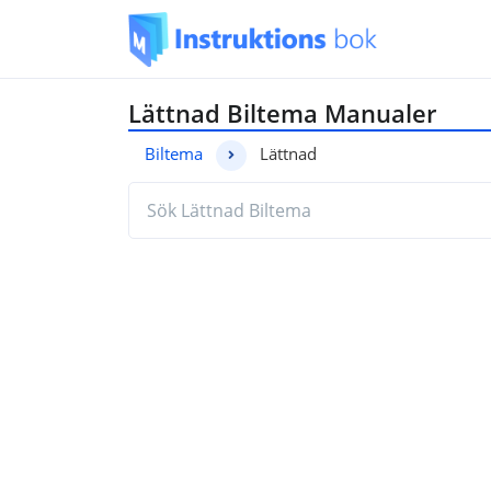
Lättnad Biltema Manualer
Biltema
Lättnad
Hitta den manual du behöver genom a