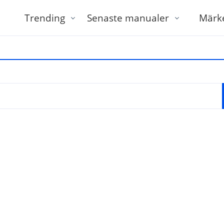
Trending
Senaste manualer
Märk
tt ange modell eller varumärke och modell, till