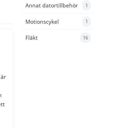
Annat datortillbehör
1
Motionscykel
1
Fläkt
16
 är
n
tt