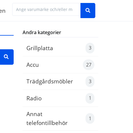
en
Hitta den manual du behöver genom att ange 
Andra kategorier
Grillplatta
3
Accu
27
 exempel 'Electrolux LNT7MF46X2'
Trädgårdsmöbler
3
Radio
1
Annat
1
telefontillbehör