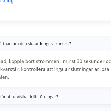
isning
Lättnad om den slutar fungera korrekt?
ttnad, koppla bort strömmen i minst 30 sekunder o
arstår, kontrollera att inga anslutningar är lösa
alen.
för att undvika driftstörningar?