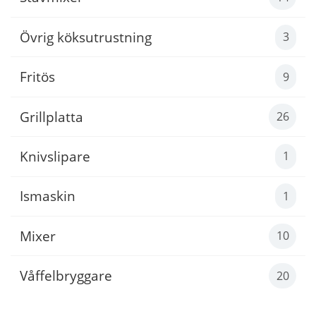
Övrig köksutrustning
3
Fritös
9
Grillplatta
26
Knivslipare
1
Ismaskin
1
Mixer
10
Våffelbryggare
20