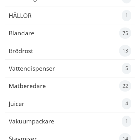
HÄLLOR
1
Blandare
75
Brödrost
13
Vattendispenser
5
Matberedare
22
Juicer
4
Vakuumpackare
1
Stavmixer
14