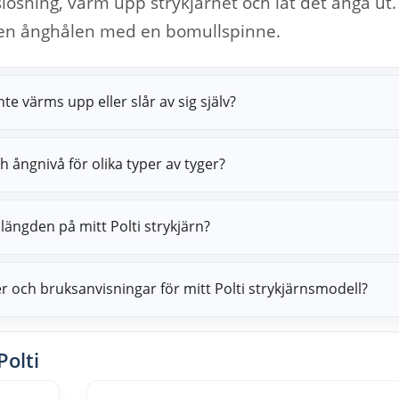
slösning, värm upp strykjärnet och låt det ånga ut.
en ånghålen med en bomullspinne.
nte värms upp eller slår av sig själv?
h ångnivå för olika typer av tyger?
slängden på mitt Polti strykjärn?
ner och bruksanvisningar för mitt Polti strykjärnsmodell?
olti