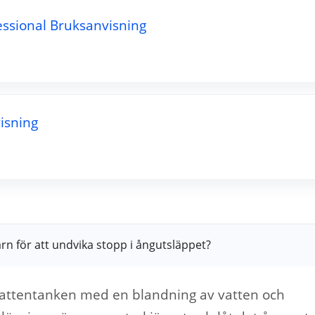
fessional Bruksanvisning
isning
järn för att undvika stopp i ångutsläppet?
ll vattentanken med en blandning av vatten och