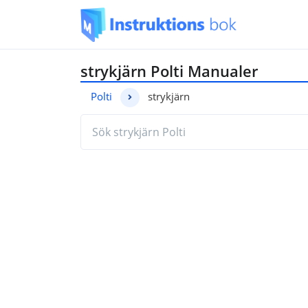
strykjärn Polti Manualer
Polti
strykjärn
Hitta den manual du behöver genom a