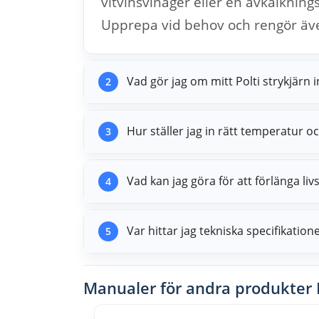
vitvinsvinäger eller en avkalkning
Upprepa vid behov och rengör äv
Vad gör jag om mitt Polti strykjärn i
2
Hur ställer jag in rätt temperatur oc
3
Vad kan jag göra för att förlänga liv
4
Var hittar jag tekniska specifikatio
5
Manualer för andra produkter P