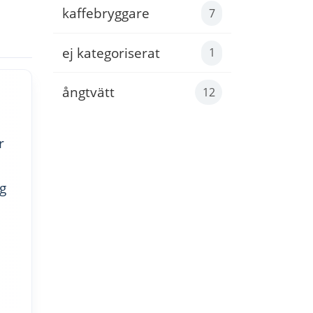
kaffebryggare
7
ej kategoriserat
1
ångtvätt
12
r
g