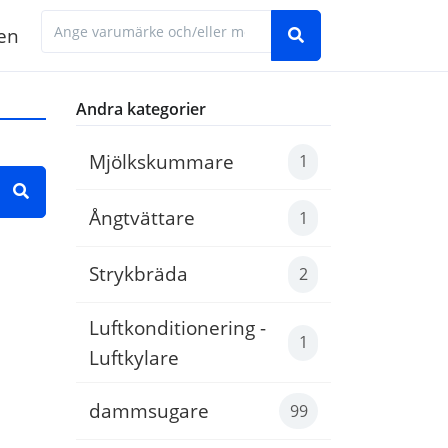
en
Hitta den manual du behöver genom att ange 
Andra kategorier
Mjölkskummare
1
Ångtvättare
1
 exempel 'Electrolux LNT7MF46X2'
Strykbräda
2
Luftkonditionering -
1
Luftkylare
dammsugare
99