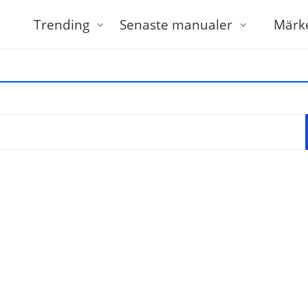
Trending
Senaste manualer
Märk
tt ange modell eller varumärke och modell, till